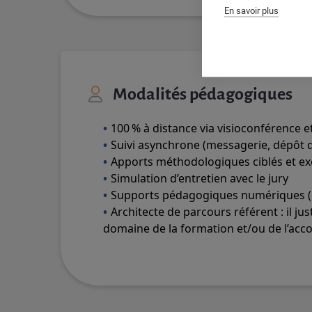
En savoir plus
Modalités pédagogiques
100 % à distance via visioconférence
Suivi asynchrone (messagerie, dépôt d
Apports méthodologiques ciblés et e
Simulation d’entretien avec le jury
Supports pédagogiques numériques (g
Architecte de parcours référent : il jus
domaine de la formation et/ou de l’a