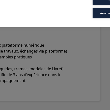
T
Autoris
 et plateforme numérique
e travaux, échanges via plateforme)
xemples pratiques
uides, trames, modèles de Livret)
tifie de 3 ans d’expérience dans le
ccompagnement