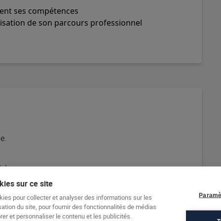
ement ses compétences
isation de son parcours professionnel
e.
si
ies sur ce site
Paramè
kies pour collecter et analyser des informations sur les
sation du site, pour fournir des fonctionnalités de médias
er et personnaliser le contenu et les publicités.