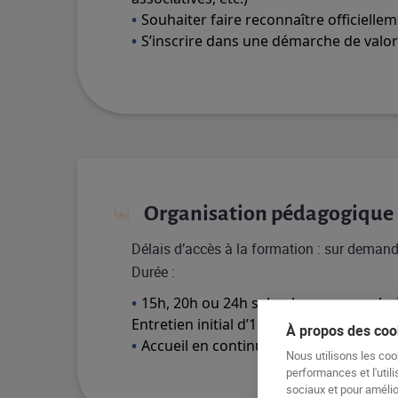
Souhaiter faire reconnaître officiell
S’inscrire dans une démarche de valor
Organisation pédagogique
Délais d’accès à la formation : sur demand
Durée :
15h, 20h ou 24h selon le parcours choi
Entretien initial d’1h (offert)
À propos des cook
Accueil en continu toute l’année
Nous utilisons les coo
performances et l'utili
sociaux et pour amélior