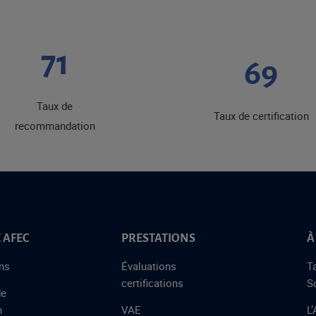
91
89
Taux de
Taux de certification
recommandation
 AFEC
PRESTATIONS
À
ns
Évaluations
T
certifications
S
de
n
VAE
L