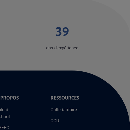
49
ans d'expérience
 PROPOS
RESSOURCES
alent
Grille tarifaire
chool
CGU
’AFEC