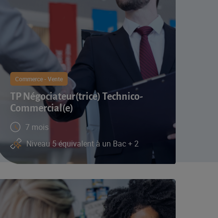
Commerce - Vente
TP Négociateur(trice) Technico-
Commercial(e)
7 mois
Niveau 5 équivalent à un Bac + 2