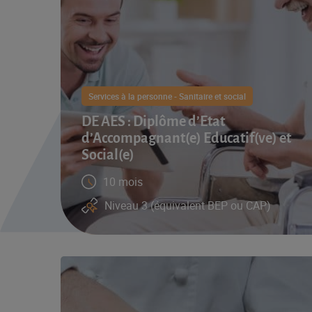
Services à la personne - Sanitaire et social
DE AES : Diplôme d’Etat
d’Accompagnant(e) Educatif(ve) et
Social(e)
10 mois
Niveau 3 (équivalent BEP ou CAP)