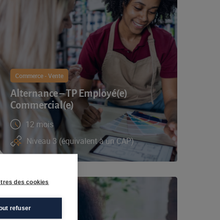
Commerce - Vente
Alternance – TP Employé(e)
Commercial(e)
12 mois
Niveau 3 (équivalent à un CAP)
tres des cookies
out refuser