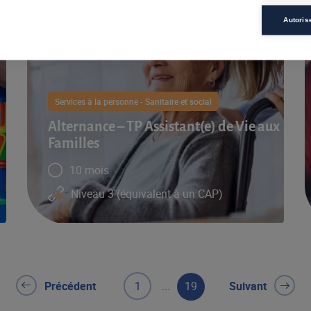
Autoris
Services à la personne - Sanitaire et social
Alternance – TP Assistant(e) de Vie aux
Familles
10 mois
Niveau 3 (équivalent à un CAP)
Précédent
1
...
19
Suivant