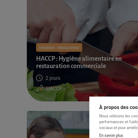
Hôtellerie - Restauration
HACCP : Hygiène alimentaire en
restauration commerciale
2 jours
HACCP
À propos des cook
Nous utilisons les coo
performances et l'utili
sociaux et pour amélior
En savoir plus