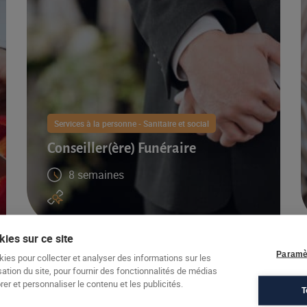
Services à la personne - Sanitaire et social
Conseiller(ère) Funéraire
8 semaines
ies sur ce site
Paramè
kies pour collecter et analyser des informations sur les
sation du site, pour fournir des fonctionnalités de médias
er et personnaliser le contenu et les publicités.
T