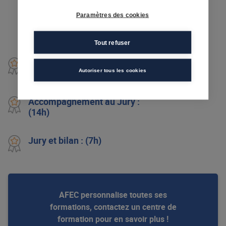
heures)
Paramètres des cookies
Module 7
: Stage pratique en entreprise (180
heures)
Tout refuser
Techniques de recherche
d'emploi : (21 h)
Autoriser tous les cookies
Accompagnement au Jury :
(14h)
Jury et bilan : (7h)
AFEC personnalise toutes ses
formations, contactez un centre de
formation pour en savoir plus !