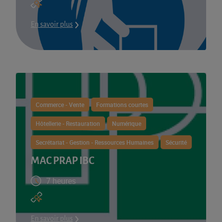
En savoir plus
Commerce - Vente
Formations courtes
Hôtellerie - Restauration
Numérique
Secrétariat - Gestion - Ressources Humaines
Sécurité
MAC PRAP IBC
7 heures
En savoir plus