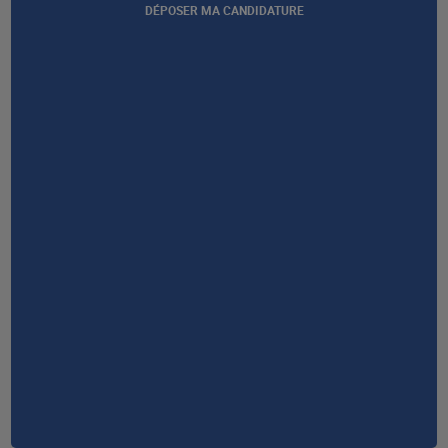
DÉPOSER MA CANDIDATURE
Afficher notre certification
GROUPE AFEC
PRESTATIONS
À PROPOS
RESSOURCES