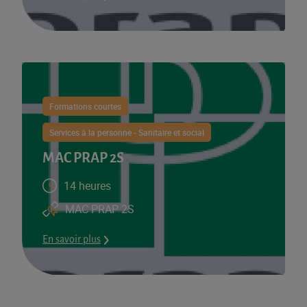
Formations courtes
Services à la personne - Sanitaire et social
MAC PRAP 2S
14 heures
MAC PRAP 2S
En savoir plus