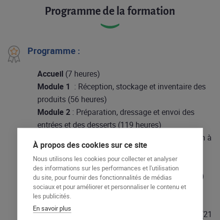
Programme de la formation
Programme :
Accueil
(7 heures)
Module 1
:
Réception, stockage et inventaire des
produits (56 heures)
Module 2
:
Préparation, dressage et envoi des
entrées et des desserts (119 heures)
Module 3
: Préparation, dressage et participation à
À propos des cookies sur ce site
l’envoi des plats chauds (119 heures)
Nous utilisons les cookies pour collecter et analyser
Module 4
: Nettoyage et remise en état des
des informations sur les performances et l'utilisation
matériels, postes de travail et locaux (35 heures)
du site, pour fournir des fonctionnalités de médias
sociaux et pour améliorer et personnaliser le contenu et
Module 5 :
Gestion durable et responsable en
les publicités.
cuisine (21 heures)
En savoir plus
Module 6
: Communication et travail en équipe (21