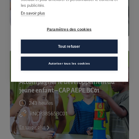
les publicités.
RNCP38565BC02
En savoir plus
En savoir plus
Paramètres des cookies
Tout refuser
Autoriser tous les cookies
Services à la personne - Sanitaire et social
Accompagner le développement du
jeune enfant – CAP AEPE BC01
243 heures
RNCP38565BC01
En savoir plus