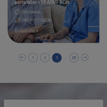
particulier – TP ADVF BC01
243 heures
RNCP37715BC01
En savoir plus
1
2
3
...
20