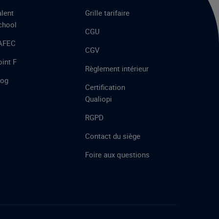
alent
Grille tarifaire
chool
CGU
’AFEC
CGV
int F
Règlement intérieur
log
Certification
Qualiopi
RGPD
Contact du siège
Foire aux questions