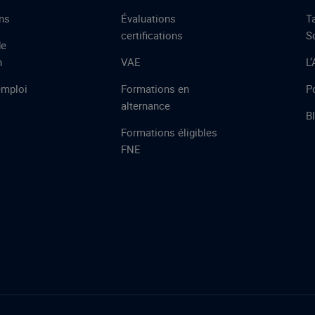
ns
Évaluations
T
certifications
S
de
n
VAE
L
emploi
Formations en
Po
alternance
B
Formations éligibles
FNE