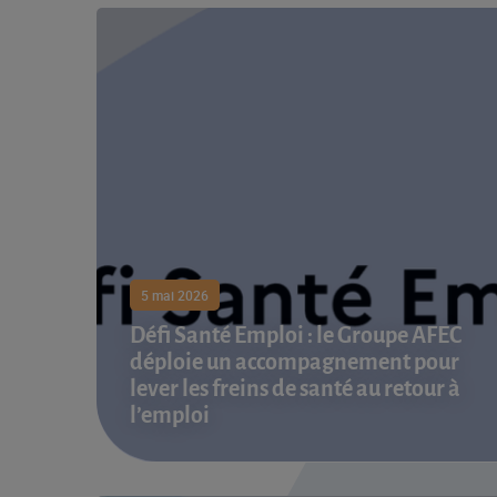
5 mai 2026
Défi Santé Emploi : le Groupe AFEC
déploie un accompagnement pour
lever les freins de santé au retour à
l’emploi