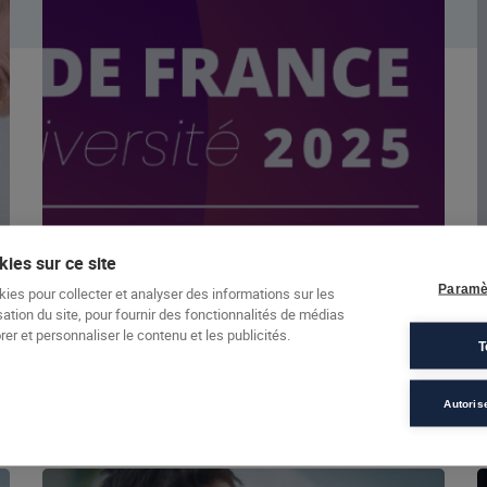
ies sur ce site
Paramè
kies pour collecter et analyser des informations sur les
sation du site, pour fournir des fonctionnalités de médias
29 octobre 2025
er et personnaliser le contenu et les publicités.
n
T
Tour de France de la Diversité 2025 : la
santé mentale au cœur des débats
Autoris