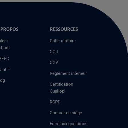
 PROPOS
RESSOURCES
alent
Grille tarifaire
chool
CGU
’AFEC
CGV
int F
Règlement intérieur
log
Certification
Qualiopi
RGPD
Contact du siège
Foire aux questions