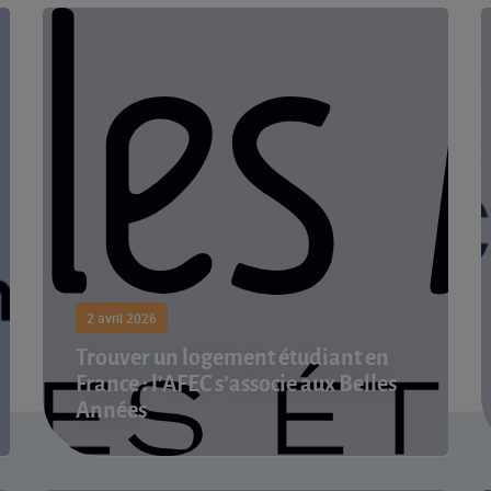
2 avril 2026
Trouver un logement étudiant en
France : l’AFEC s’associe aux Belles
Années