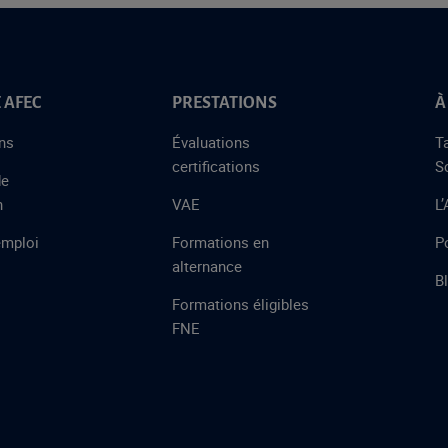
 AFEC
PRESTATIONS
À
ns
Évaluations
T
certifications
S
de
n
VAE
L
emploi
Formations en
Po
alternance
B
Formations éligibles
FNE