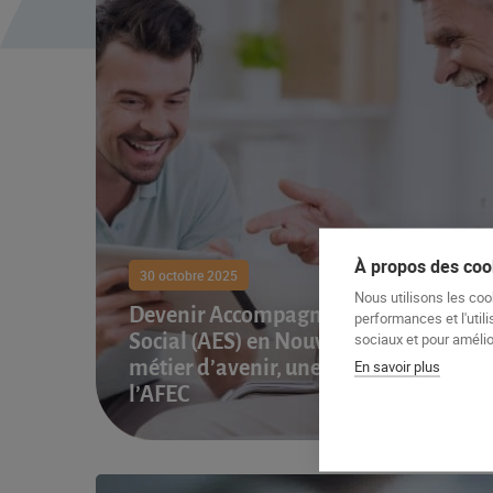
À propos des cook
30 octobre 2025
Nous utilisons les coo
Devenir Accompagnant Éducatif et
performances et l'utili
sociaux et pour amélior
Social (AES) en Nouvelle-Aquitaine : u
métier d’avenir, une formation avec
En savoir plus
l’AFEC