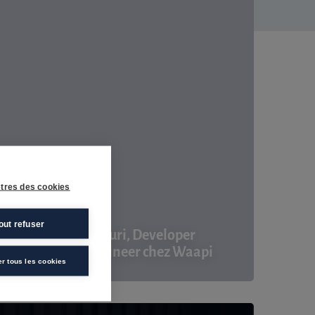
tres des cookies
16 septembre 2025
out refuser
Interview de Youri, Developer
Experience Engineer chez Waapi
er tous les cookies