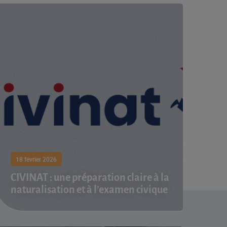
18 février 2026
CIVINAT : une préparation claire à la
naturalisation et à l’examen civique