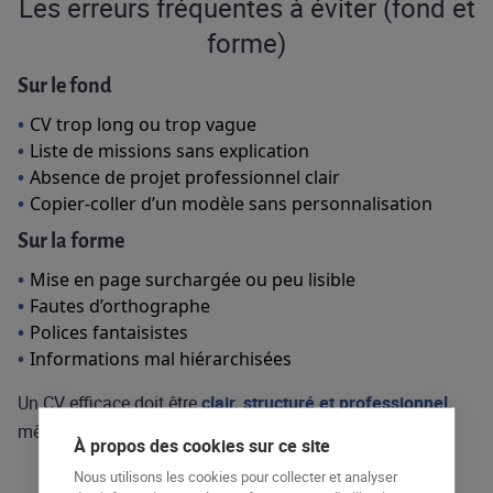
Les erreurs fréquentes à éviter (fond et
forme)
Sur le fond
CV trop long ou trop vague
Liste de missions sans explication
Absence de projet professionnel clair
Copier-coller d’un modèle sans personnalisation
Sur la forme
Mise en page surchargée ou peu lisible
Fautes d’orthographe
Polices fantaisistes
Informations mal hiérarchisées
Un CV efficace doit être
clair, structuré et professionnel
,
même avec un design moderne.
À propos des cookies sur ce site
Nous utilisons les cookies pour collecter et analyser