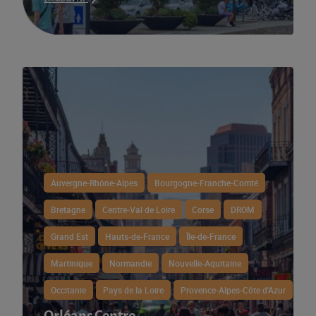
Auvergne-Rhône-Alpes
Bourgogne-Franche-Comté
Bretagne
Centre-Val de Loire
Corse
DROM
Grand Est
Hauts-de-France
Île-de-France
Martinique
Normandie
Nouvelle-Aquitaine
Occitanie
Pays de la Loire
Provence-Alpes-Côte d'Azur