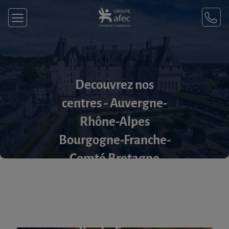
Decouvrez nos
centres - Auvergne-
Rhône-Alpes
Bourgogne-Franche-
Comté Bretagne
Centre-Val de Loire
Corse DROM Grand
Est Hauts-de-France