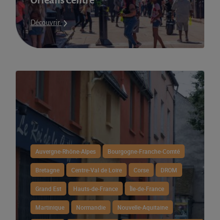
Orléans Centre
Découvrir
Auvergne-Rhône-Alpes
Bourgogne-Franche-Comté
Bretagne
Centre-Val de Loire
Corse
DROM
Grand Est
Hauts-de-France
Île-de-France
Martinique
Normandie
Nouvelle-Aquitaine