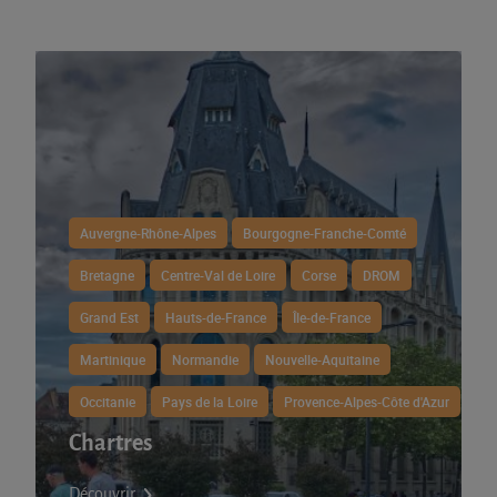
Auvergne-Rhône-Alpes
Bourgogne-Franche-Comté
Bretagne
Centre-Val de Loire
Corse
DROM
Grand Est
Hauts-de-France
Île-de-France
Martinique
Normandie
Nouvelle-Aquitaine
Occitanie
Pays de la Loire
Provence-Alpes-Côte d'Azur
Chartres
Découvrir