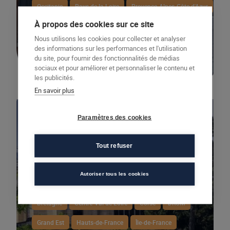
Occitanie
Pays de la Loire
Provence-Alpes-Côte d'Azur
À propos des cookies sur ce site
Montargis
Nous utilisons les cookies pour collecter et analyser
des informations sur les performances et l'utilisation
Découvrir
du site, pour fournir des fonctionnalités de médias
sociaux et pour améliorer et personnaliser le contenu et
les publicités.
En savoir plus
Paramètres des cookies
Tout refuser
Autoriser tous les cookies
Auvergne-Rhône-Alpes
Bourgogne-Franche-Comté
Bretagne
Centre-Val de Loire
Corse
DROM
Grand Est
Hauts-de-France
Île-de-France