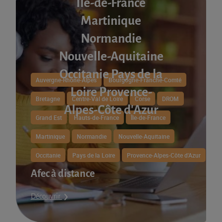
Île-de-France
Martinique
Normandie
Nouvelle-Aquitaine
Occitanie Pays de la
Auvergne-Rhône-Alpes
Bourgogne-Franche-Comté
Loire Provence-
Bretagne
Centre-Val de Loire
Corse
DROM
Alpes-Côte d'Azur
Grand Est
Hauts-de-France
Île-de-France
Martinique
Normandie
Nouvelle-Aquitaine
Occitanie
Pays de la Loire
Provence-Alpes-Côte d'Azur
Afec à distance
Découvrir