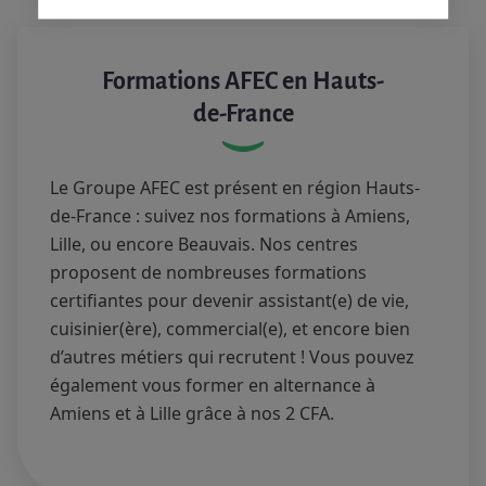
Formations AFEC en Hauts-
de-France
Le Groupe AFEC est présent en région Hauts-
de-France : suivez nos formations à Amiens,
Lille, ou encore Beauvais. Nos centres
proposent de nombreuses formations
certifiantes pour devenir assistant(e) de vie,
cuisinier(ère), commercial(e), et encore bien
d’autres métiers qui recrutent ! Vous pouvez
également vous former en alternance à
Amiens et à Lille grâce à nos 2 CFA.