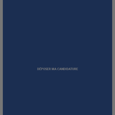
DÉPOSER MA CANDIDATURE
Afficher notre certification
GROUPE AFEC
PRESTATIONS