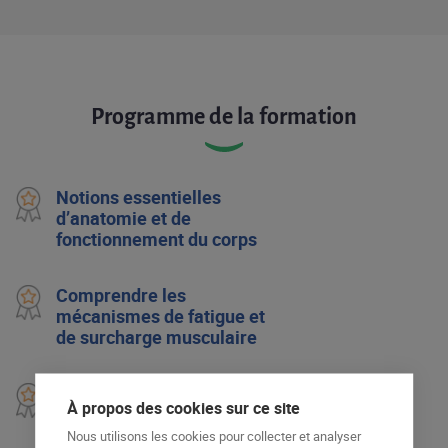
Programme de la formation
Notions essentielles
d’anatomie et de
fonctionnement du corps​
Comprendre les
mécanismes de fatigue et
de surcharge musculaire​
Identifier les gestes à risque
À propos des cookies sur ce site
et des postures inadaptées
Nous utilisons les cookies pour collecter et analyser