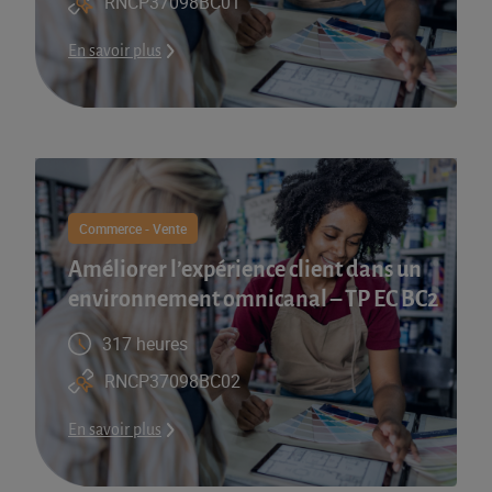
RNCP37098BC01
En savoir plus
Commerce - Vente
Améliorer l’expérience client dans un
environnement omnicanal – TP EC BC2
317 heures
RNCP37098BC02
En savoir plus