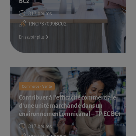
BC2
317 heures
RNCP37099BC02
En savoir plus
Commerce - Vente
Contribuer à l’efficacité commerciale
d’une unité marchande dans un
environnement omnicanal – TP EC BC1
317 heures