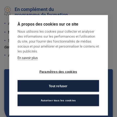
En complément du
programme de formation
Accompagnement et préparation à la certification :
À propos des cookies sur ce site
Nous utilisons les cookies pour collecter et analyser
Maîtriser et comprendre les enjeux du numérique
des informations sur les performances et l'utilisation
Sensibilisation aux principes de développement durable
du site, pour fournir des fonctionnalités de médias
sociaux et pour améliorer et personnaliser le contenu et
dans le secteur professionnel visé (moy.14h)
les publicités.
Anglais professionnel oral
En savoir plus
Paramètres des cookies
AFEC personnalise toutes ses
formations, contactez un centre de
Tout refuser
formation pour en savoir plus !
Autoriser tous les cookies
CONTACTER UN CENTRE DE FORMATION