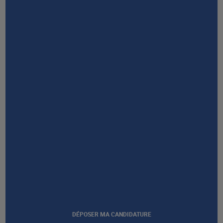
Taux de certification
ans d'expérience
RESTONS EN CONTACT
NOUS CONTACTER
DÉPOSER MA CANDIDATURE