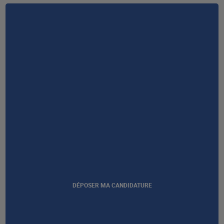
NOUS CONTACTER
Afficher notre certification
DÉPOSER MA CANDIDATURE