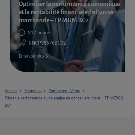
Optimiser la performance économique
et la rentabilité financière de l’unité
marchande – TP MUM BC2
317 heures
RNCP38676BC02
En savoir plus
Accueil
>
Formation
>
Commerce - Vente
>
Piloter la performance d’une équipe de conseillers client – TP MERCD
BC1