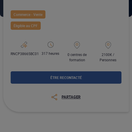
Commerce - Vente
Éligible au CPF
317 heures
RNCP38665BC01
0 centres de
2100€ /
formation
Personnes
ÊTRE RECONTACTÉ
PARTAGER