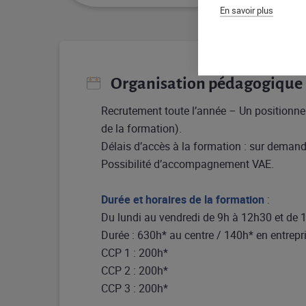
En savoir plus
Organisation pédagogique
Recrutement toute l’année – Un positionne
de la formation).
Délais d’accès à la formation : sur demand
Possibilité d’accompagnement VAE.
Durée et horaires de la formation
:
Du lundi au vendredi de 9h à 12h30 et de 
Durée : 630h* au centre / 140h* en entrepr
CCP 1 : 200h*
CCP 2 : 200h*
CCP 3 : 200h*