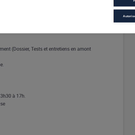
T
Autoris
ment (Dossier, Tests et entretiens en amont
e.
13h30 à 17h.
ise