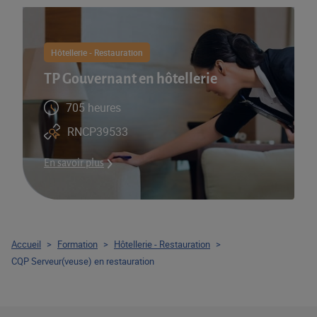
Hôtellerie - Restauration
TP Gouvernant en hôtellerie
705 heures
RNCP39533
En savoir plus
Accueil
>
Formation
>
Hôtellerie - Restauration
>
CQP Serveur(veuse) en restauration