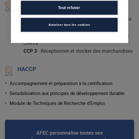
Programme :
Tout refuser
CCP 1
: Préparer la salle et l’accueil des clients au
Autoriser tous les cookies
sein de l’établissement
CCP 2
: Réaliser l’accueil et le service à table des
clients
CCP 3
: Réceptionner et stocker des marchandises
HACCP
Accompagnement et préparation à la certification
Sensibilisation aux principes de développement durable
Module de Techniques de Recherche d’Emploi
AFEC personnalise toutes ses