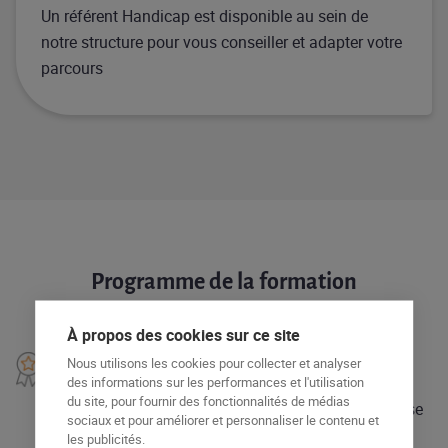
Un référent Handicap est disponible au sein de
notre structure pour vous conseiller et adapter votre
parcours
Programme de la formation
À propos des cookies sur ce site
Programme
Nous utilisons les cookies pour collecter et analyser
des informations sur les performances et l'utilisation
du site, pour fournir des fonctionnalités de médias
– Réalisation des préparations culinaires de base
sociaux et pour améliorer et personnaliser le contenu et
– Mise en œuvre des techniques de cuisson
les publicités.