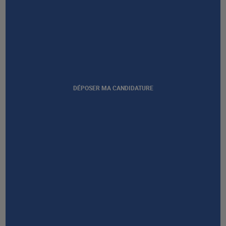
Afficher notre certification
DÉPOSER MA CANDIDATURE
GROUPE AFEC
PRESTATIONS
À PROPOS
RESSOURCES