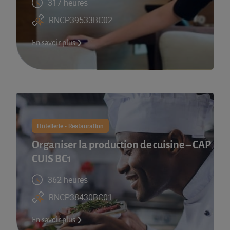
317 heures
RNCP39533BC02
En savoir plus
Hôtellerie - Restauration
Organiser la production de cuisine – CAP
CUIS BC1
362 heures
RNCP38430BC01
En savoir plus