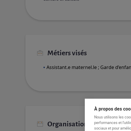
Métiers visés
Assistant.e maternel.le ; Garde d’enfa
À propos des cook
Nous utilisons les coo
performances et l'utili
Organisation pédagogique
sociaux et pour amélior