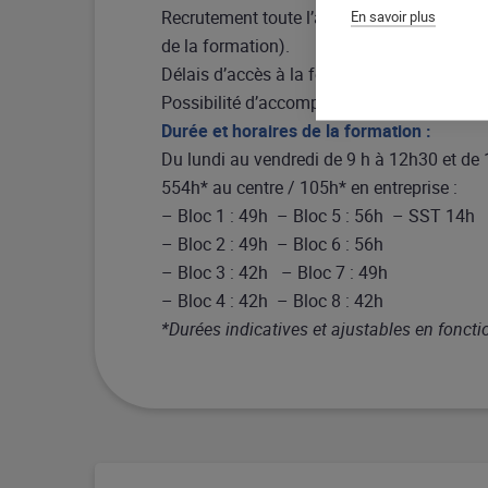
Recrutement toute l’année – Un positionne
En savoir plus
de la formation).
Délais d’accès à la formation : sur demand
Possibilité d’accompagnement VAE.
Durée et horaires de la formation :
Du lundi au vendredi de 9 h à 12h30 et de
554h* au centre / 105h* en entreprise :
– Bloc 1 : 49h – Bloc 5 : 56h – SST 14h
– Bloc 2 : 49h – Bloc 6 : 56h
– Bloc 3 : 42h – Bloc 7 : 49h
– Bloc 4 : 42h – Bloc 8 : 42h
*Durées indicatives et ajustables en fonct