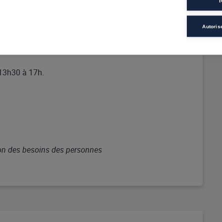
T
ment (Dossier, Tests et entretiens en amont
Autoris
e.
 13h30 à 17h.
ion des besoins des personnes