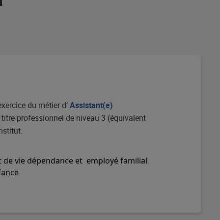
n
exercice du métier d’
Assistant(e)
e titre professionnel de niveau 3 (équivalent
stitut.
nt de vie dépendance et employé familial
fance