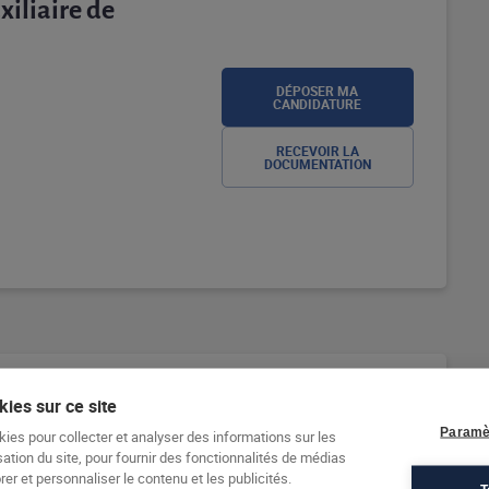
iliaire de
DÉPOSER MA
CANDIDATURE
RECEVOIR LA
DOCUMENTATION
ition en
ies sur ce site
Paramè
kies pour collecter et analyser des informations sur les
sation du site, pour fournir des fonctionnalités de médias
er et personnaliser le contenu et les publicités.
DÉPOSER MA