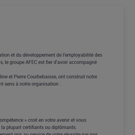
ation et du développement de l’employabilité des
s, le groupe AFEC est fier d’avoir accompagné
ine et Pierre Courbebaisse, ont construit notre
nt sens à notre organisation :
compétence » croit en votre avenir et vous
a plupart certifiants ou diplômants.
ement mis au service de votre réussite par nos