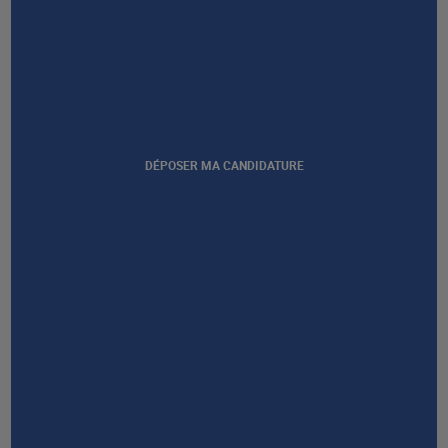
DÉPOSER MA CANDIDATURE
Afficher notre certification
GROUPE AFEC
PRESTATIONS