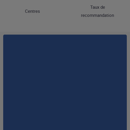
Taux de
Centres
recommandation
90
50
Taux de certification
ans d'expérience
RESTONS EN CONTACT
NOUS CONTACTER