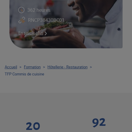
362 heures
RNCP38430BC01
En savoir plus
Accueil
>
Formation
>
Hôtellerie - Restauration
>
TFP Commis de cuisine
92
20