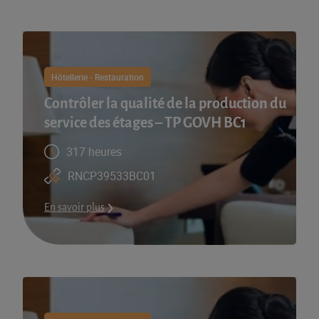
Hôtellerie - Restauration
Contrôler la qualité de la production du
service des étages – TP GOVH BC1
317 heures
RNCP39533BC01
En savoir plus