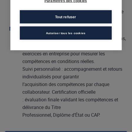
Paramètres des cookies
– Conseil sur les mets et boissons
– Prise de commande et transmission en cuisine
Tout refuser
Modalités d'évaluation
Autoriser tous les cookies
Évaluations pratiques et adaptées : études de cas,
mises en situation et
exercices en entreprise pour mesurer les
compétences en conditions réelles.
Suivi personnalisé : accompagnement et retours
individualisés pour garantir
l’acquisition des compétences par chaque
collaborateur. Certification officielle
: évaluation finale validant les compétences et
délivrance du Titre
Professionnel, Diplôme d’État ou CAP.