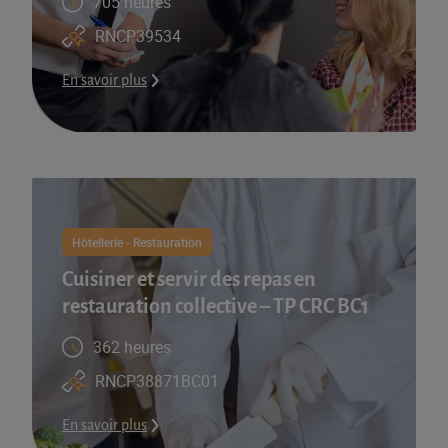
705 heures
RNCP39534
En savoir plus
Hôtellerie - Restauration
Cuisiner et servir des repas en
restauration collective – TP CRC BC1
362 heures
RNCP38871BC01
En savoir plus