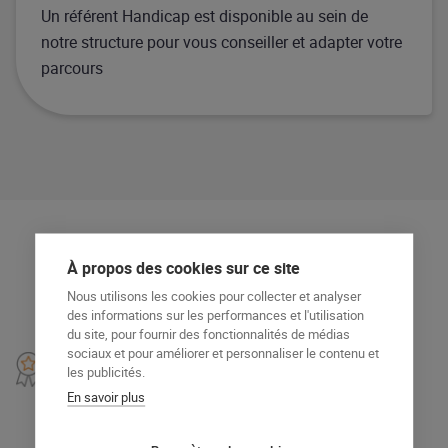
Un référent Handicap est disponible au sein de
notre structure pour vous conseiller et adapter votre
parcours
À propos des cookies sur ce site
Programme de la formation
Nous utilisons les cookies pour collecter et analyser
des informations sur les performances et l'utilisation
du site, pour fournir des fonctionnalités de médias
sociaux et pour améliorer et personnaliser le contenu et
Programme
les publicités.
En savoir plus
– Accueil et installation du client
– Présentation de la carte et des menus