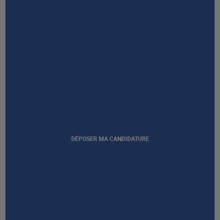
NOUS CONTACTER
DÉPOSER MA CANDIDATURE
Afficher notre certification
GROUPE AFEC