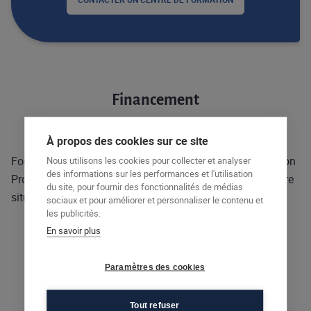
Financement
À propos des cookies sur ce site
Formation pouvant être financées par le CPF ou Transition
Nous utilisons les cookies pour collecter et analyser
des informations sur les performances et l'utilisation
Pro, avec possibilité de financement personnel selon votre
du site, pour fournir des fonctionnalités de médias
situation.
sociaux et pour améliorer et personnaliser le contenu et
les publicités.
En savoir plus
Lieux de la formation
Paramètres des cookies
Tout refuser