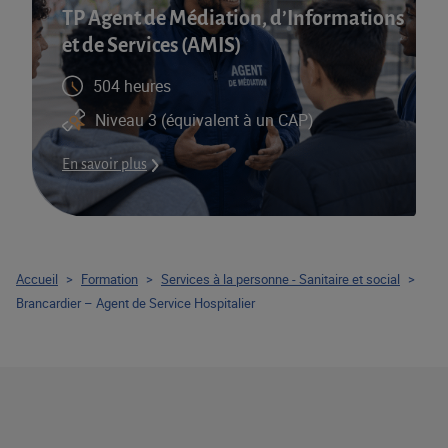
TP Agent de Médiation, d’Informations
et de Services (AMIS)​
504 heures
Niveau 3 (équivalent à un CAP)
En savoir plus
Accueil
>
Formation
>
Services à la personne - Sanitaire et social
>
Brancardier – Agent de Service Hospitalier​