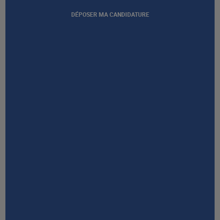
DÉPOSER MA CANDIDATURE
Afficher notre certification
GROUPE AFEC
PRESTATIONS
À PROPOS
RESSOURCES