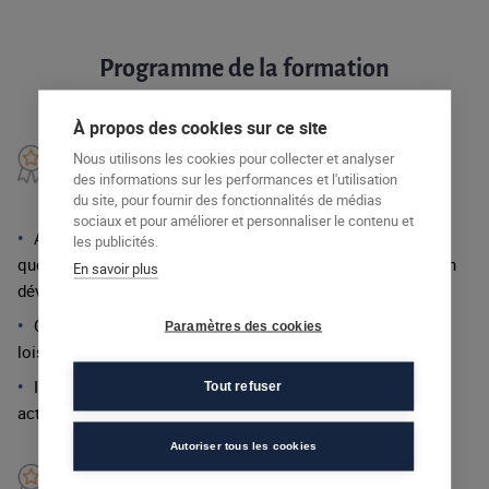
Programme de la formation
À propos des cookies sur ce site
Bloc 1 — Accompagnement
Nous utilisons les cookies pour collecter et analyser
et soins de l’enfant dans la
des informations sur les performances et l'utilisation
vie quotidienne et social
du site, pour fournir des fonctionnalités de médias
sociaux et pour améliorer et personnaliser le contenu et
Accompagner l’enfant dans les actes essentiels de la vie
les publicités.
quotidienne et sociale, en tenant compte de son âge, de son
En savoir plus
développement et de sa situation.
Concevoir et mettre en œuvre des activités d’éveil, de
Paramètres des cookies
loisirs et d’éducation adaptées.
Identifier les situations à risque et mettre en œuvre des
Tout refuser
actions de prévention.
Autoriser tous les cookies
Bloc 2 — Évaluation clinique