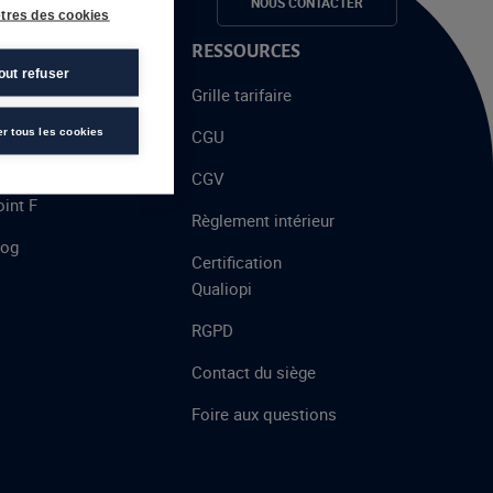
e candidats
NOUS CONTACTER
tres des cookies
 PROPOS
RESSOURCES
out refuser
alent
Grille tarifaire
chool
er tous les cookies
CGU
’AFEC
CGV
int F
Règlement intérieur
log
Certification
Qualiopi
RGPD
Contact du siège
Foire aux questions