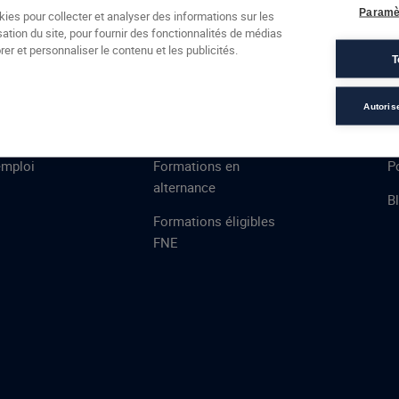
Formations
Campus
Financement
Actualités
Espac
Paramè
kies pour collecter et analyser des informations sur les
sation du site, pour fournir des fonctionnalités de médias
 AFEC
PRESTATIONS
À
er et personnaliser le contenu et les publicités.
T
ns
Évaluations
T
certifications
S
Autoris
de
n
VAE
L
emploi
Formations en
Po
alternance
B
Formations éligibles
FNE