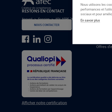
Le groupe Afec
Nous utilisons les coo
performances et l'utili
RESTONS EN CONTACT
GROUPE
sociaux et pour amélior
Accueil
>
Session
>
ADI-AEPE-26-3-EP
En savoir plus
Formatio
NOUS CONTACTER
Centres 
formatio
Offres d'
Afficher notre certification