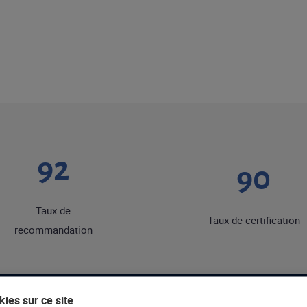
92
90
Taux de
Taux de certification
recommandation
ies sur ce site