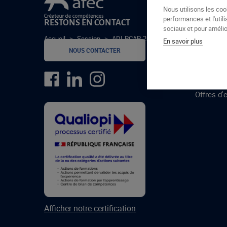
Le groupe Afec
Nous utilisons les coo
performances et l'utili
RESTONS EN CONTACT
GROUPE
sociaux et pour amélior
Accueil
>
Session
>
ADI-PCAP-26-1
En savoir plus
Formatio
NOUS CONTACTER
Centres 
formatio
Offres d'
Afficher notre certification