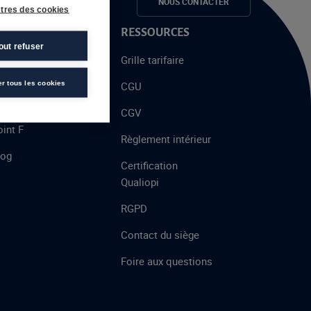
e candidats
NOUS CONTACTER
tres des cookies
 PROPOS
RESSOURCES
out refuser
alent
Grille tarifaire
chool
er tous les cookies
CGU
’AFEC
CGV
int F
Règlement intérieur
log
Certification
Qualiopi
RGPD
Contact du siège
Foire aux questions