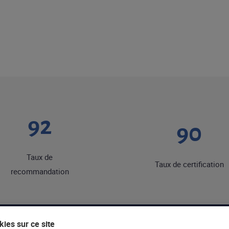
92
90
Taux de
Taux de certification
recommandation
ies sur ce site