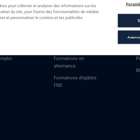
Formations
Campus
Financement
Actualités
Espac
Paramè
kies pour collecter et analyser des informations sur les
sation du site, pour fournir des fonctionnalités de médias
 AFEC
PRESTATIONS
À
er et personnaliser le contenu et les publicités.
T
ns
Évaluations
T
certifications
S
Autoris
de
n
VAE
L
emploi
Formations en
Po
alternance
B
Formations éligibles
FNE