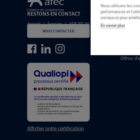
Le groupe Afec
Nous utilisons les coo
performances et l'utili
RESTONS EN CONTACT
GROUPE
sociaux et pour amélior
Accueil
>
Session
>
AGE-AD-24-1-C
En savoir plus
Formatio
NOUS CONTACTER
Centres 
formatio
Offres d'
Afficher notre certification