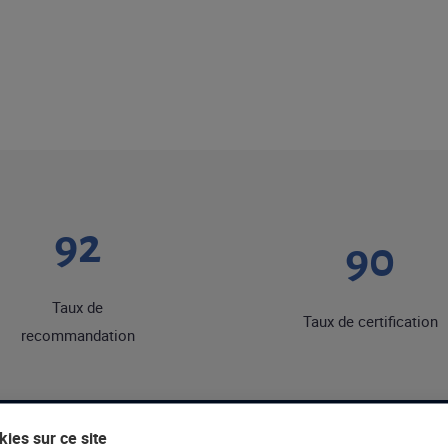
92
90
Taux de
Taux de certification
recommandation
ies sur ce site