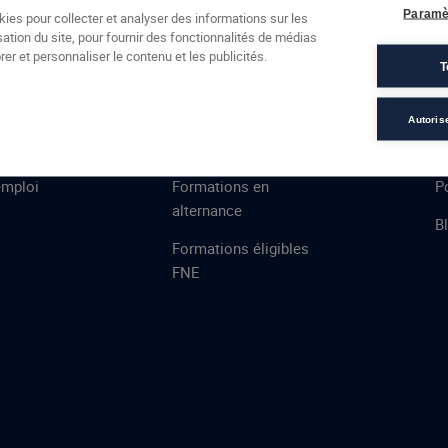
Formations
Campus
Financement
Actualités
Espac
Paramè
kies pour collecter et analyser des informations sur les
sation du site, pour fournir des fonctionnalités de médias
 AFEC
PRESTATIONS
À
er et personnaliser le contenu et les publicités.
T
ns
Évaluations
T
certifications
S
Autoris
de
n
VAE
L
emploi
Formations en
Po
alternance
B
Formations éligibles
FNE