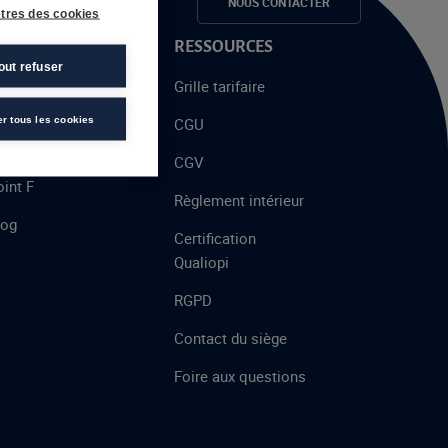
e candidats
NOUS CONTACTER
tres des cookies
 PROPOS
RESSOURCES
out refuser
alent
Grille tarifaire
chool
er tous les cookies
CGU
’AFEC
CGV
int F
Règlement intérieur
log
Certification
Qualiopi
RGPD
Contact du siège
Foire aux questions