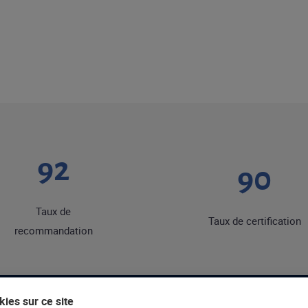
92
90
Taux de
Taux de certification
recommandation
ies sur ce site