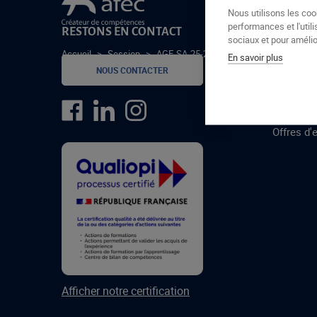
Le groupe Afec
Nous utilisons les coo
performances et l'utili
RESTONS EN CONTACT
GROUPE
sociaux et pour amélior
Accueil
>
Session
>
AGE-SA-25-2-C
En savoir plus
Formatio
NOUS CONTACTER
Centres 
formatio
Offres d'
Afficher notre certification