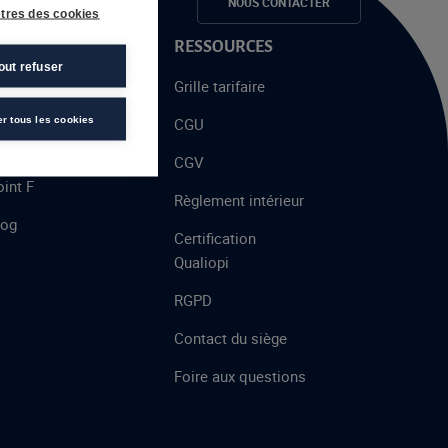
e candidats
NOUS CONTACTER
tres des cookies
 PROPOS
RESSOURCES
out refuser
alent
Grille tarifaire
chool
er tous les cookies
CGU
’AFEC
CGV
int F
Règlement intérieur
log
Certification
Qualiopi
RGPD
Contact du siège
Foire aux questions