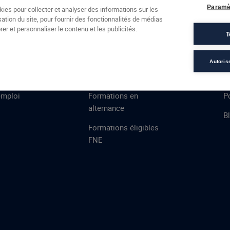
Formations
Campus
Financement
Actualités
Espac
Paramè
kies pour collecter et analyser des informations sur les
sation du site, pour fournir des fonctionnalités de médias
 AFEC
PRESTATIONS
À
er et personnaliser le contenu et les publicités.
T
ns
Évaluations
T
certifications
S
Autoris
de
n
VAE
L
emploi
Formations en
Po
alternance
B
Formations éligibles
FNE