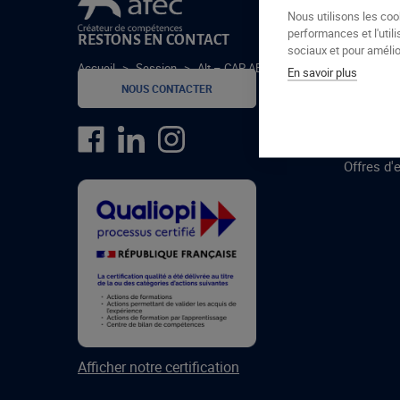
Le groupe Afec
Nous utilisons les coo
performances et l'utili
RESTONS EN CONTACT
GROUPE
sociaux et pour amélior
Accueil
>
Session
>
Alt – CAP AEPE Beauvais : août 2022 – ju
En savoir plus
Formatio
NOUS CONTACTER
Centres 
formatio
Offres d'
Afficher notre certification