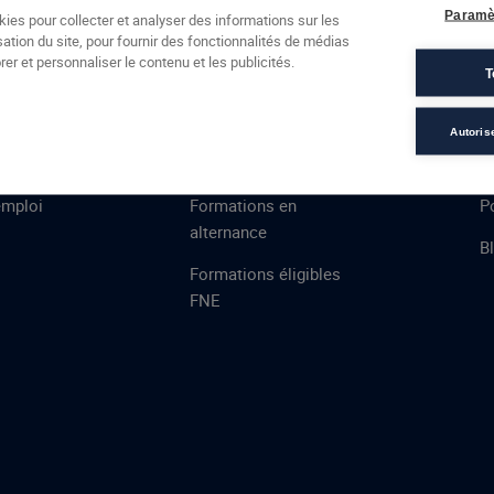
Formations
Campus
Financement
Actualités
Espac
Paramè
kies pour collecter et analyser des informations sur les
sation du site, pour fournir des fonctionnalités de médias
 AFEC
PRESTATIONS
À
er et personnaliser le contenu et les publicités.
T
ill 2023
ns
Évaluations
T
certifications
S
Autoris
de
n
VAE
L
emploi
Formations en
Po
alternance
B
Formations éligibles
FNE