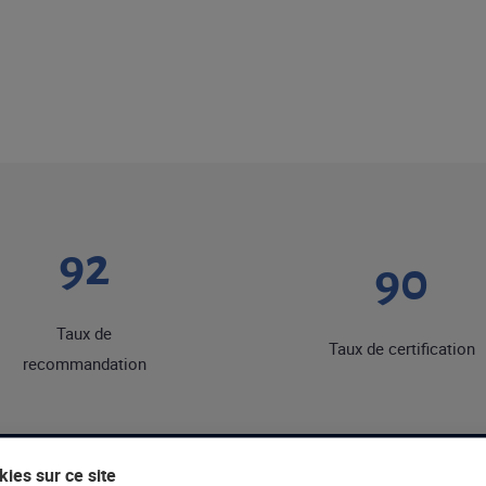
92
90
Taux de
Taux de certification
recommandation
ies sur ce site