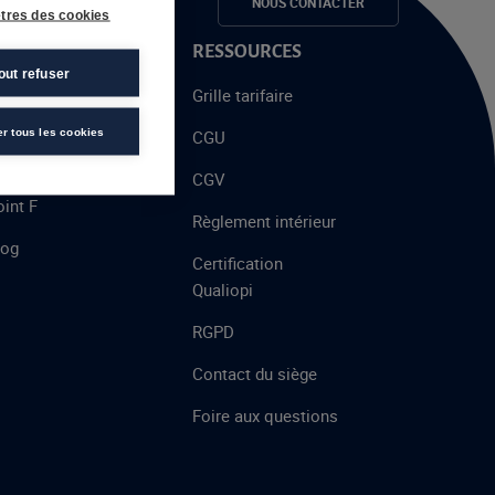
e candidats
NOUS CONTACTER
tres des cookies
 PROPOS
RESSOURCES
out refuser
alent
Grille tarifaire
chool
er tous les cookies
CGU
’AFEC
CGV
int F
Règlement intérieur
log
Certification
Qualiopi
RGPD
Contact du siège
Foire aux questions