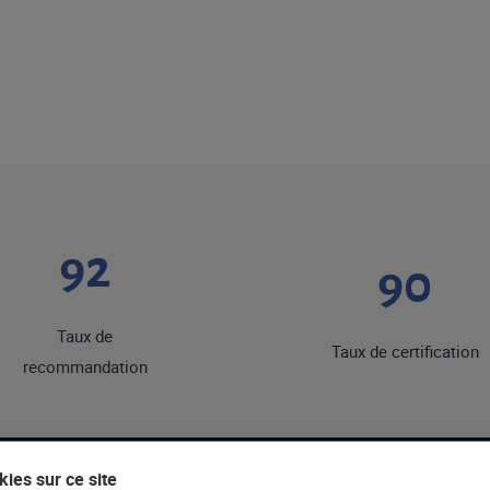
92
90
Taux de
Taux de certification
recommandation
ies sur ce site