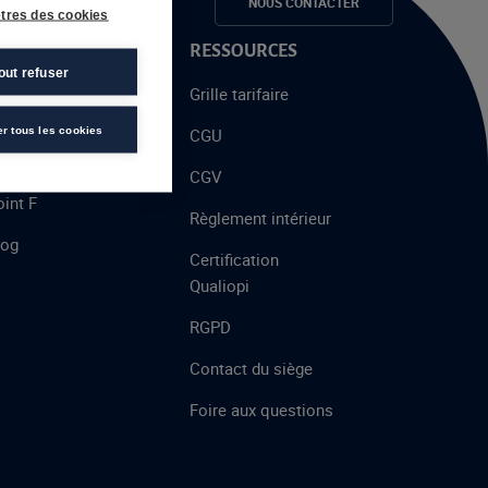
e candidats
NOUS CONTACTER
tres des cookies
 PROPOS
RESSOURCES
out refuser
alent
Grille tarifaire
chool
er tous les cookies
CGU
’AFEC
CGV
int F
Règlement intérieur
log
Certification
Qualiopi
RGPD
Contact du siège
Foire aux questions