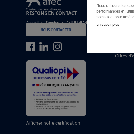
Le groupe Afec
Nous utilisons les coo
performances et l'utili
RESTONS EN CONTACT
GROUPE
sociaux et pour amélior
Accueil
>
Session
>
AMI-B1/B2/BR/BC-24-3
En savoir plus
Formatio
NOUS CONTACTER
Centres 
formatio
Offres d'
Afficher notre certification