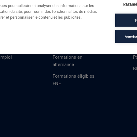
Formations
Campus
Financement
Actualités
Espac
Paramè
kies pour collecter et analyser des informations sur les
sation du site, pour fournir des fonctionnalités de médias
 AFEC
PRESTATIONS
À
er et personnaliser le contenu et les publicités.
T
ns
Évaluations
T
certifications
S
Autoris
de
n
VAE
L
emploi
Formations en
Po
alternance
B
Formations éligibles
FNE