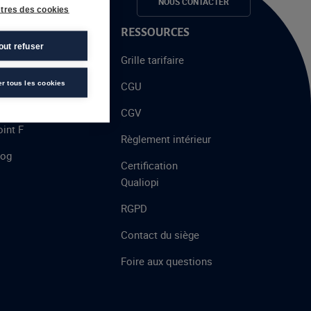
e candidats
NOUS CONTACTER
tres des cookies
 PROPOS
RESSOURCES
out refuser
alent
Grille tarifaire
chool
er tous les cookies
CGU
’AFEC
CGV
int F
Règlement intérieur
log
Certification
Qualiopi
RGPD
Contact du siège
Foire aux questions