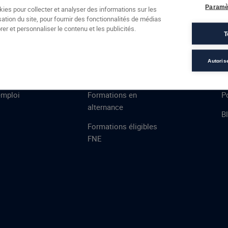
Formations
Campus
Financement
Actualités
Espac
Paramè
kies pour collecter et analyser des informations sur les
sation du site, pour fournir des fonctionnalités de médias
 AFEC
PRESTATIONS
À
er et personnaliser le contenu et les publicités.
T
ns
Évaluations
T
certifications
S
Autoris
de
n
VAE
L
emploi
Formations en
Po
alternance
B
Formations éligibles
FNE