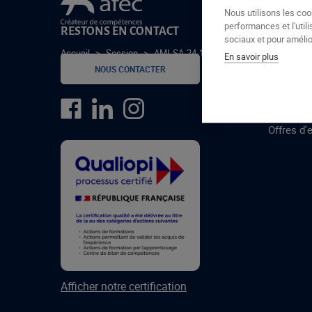
Le groupe Afec
Nous utilisons les coo
performances et l'utili
RESTONS EN CONTACT
GROUPE
sociaux et pour amélior
Accueil
>
Session
>
AMI-SA-24-1-A
En savoir plus
Formatio
NOUS CONTACTER
Centres 
formatio
Offres d'
Afficher notre certification