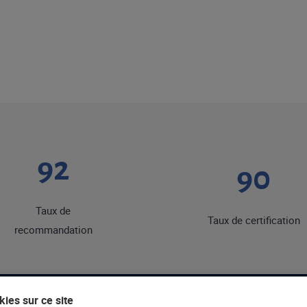
92
90
Taux de
Taux de certification
recommandation
ies sur ce site