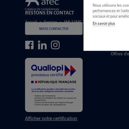
Le groupe Afec
Nous utilisons les coo
performances et l'utili
RESTONS EN CONTACT
GROUPE
sociaux et pour amélior
Accueil
>
Session
>
AMI-SAMS-24-1-A
En savoir plus
Formatio
NOUS CONTACTER
Centres 
formatio
Offres d'
Afficher notre certification