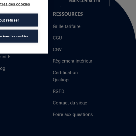
e candidats
NOUS CONTACTER
tres des cookies
 PROPOS
RESSOURCES
out refuser
alent
Grille tarifaire
chool
er tous les cookies
CGU
’AFEC
CGV
int F
Règlement intérieur
log
Certification
Qualiopi
RGPD
Contact du siège
Foire aux questions