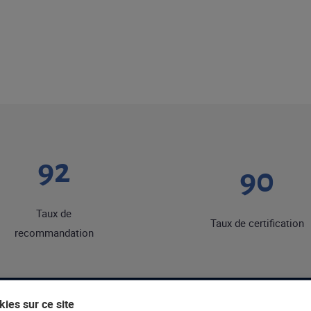
92
90
Taux de
Taux de certification
recommandation
ies sur ce site