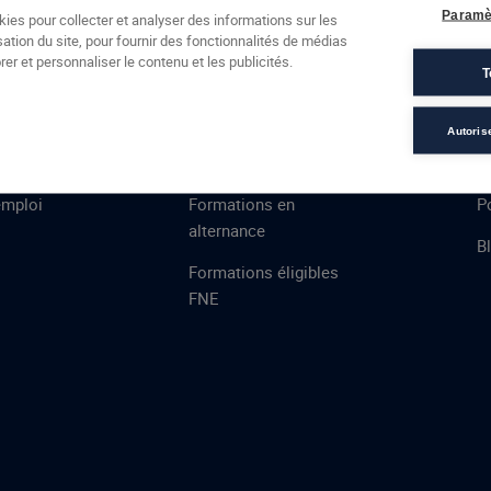
Formations
Campus
Financement
Actualités
Espac
Paramè
kies pour collecter et analyser des informations sur les
sation du site, pour fournir des fonctionnalités de médias
 AFEC
PRESTATIONS
À
er et personnaliser le contenu et les publicités.
T
ns
Évaluations
T
certifications
S
Autoris
de
n
VAE
L
emploi
Formations en
Po
alternance
B
Formations éligibles
FNE