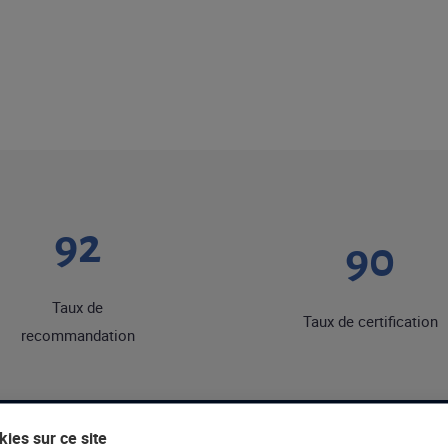
92
90
Taux de
Taux de certification
recommandation
ies sur ce site