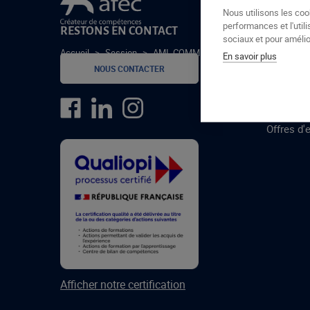
Le groupe Afec
Nous utilisons les coo
performances et l'utili
RESTONS EN CONTACT
GROUPE
sociaux et pour amélior
Accueil
>
Session
>
AMI_COMMIS CUISINE-2024-1-C
En savoir plus
Formatio
NOUS CONTACTER
Centres 
formatio
Offres d'
Afficher notre certification