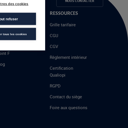
e candidats
NOUS CONTACTER
tres des cookies
 PROPOS
RESSOURCES
out refuser
alent
Grille tarifaire
chool
er tous les cookies
CGU
’AFEC
CGV
int F
Règlement intérieur
log
Certification
Qualiopi
RGPD
Contact du siège
Foire aux questions