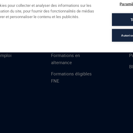
Formations
Campus
Financement
Actualités
Espac
Paramè
kies pour collecter et analyser des informations sur les
sation du site, pour fournir des fonctionnalités de médias
 AFEC
PRESTATIONS
À
er et personnaliser le contenu et les publicités.
T
ns
Évaluations
T
certifications
S
Autoris
de
n
VAE
L
emploi
Formations en
Po
alternance
B
Formations éligibles
FNE