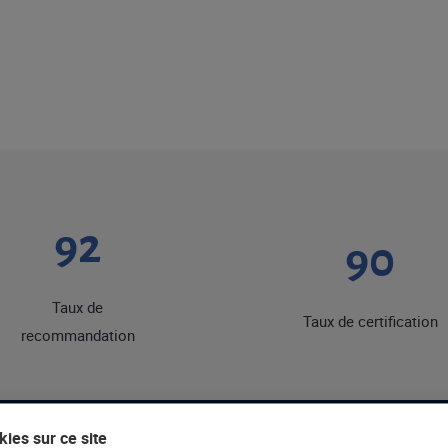
92
90
Taux de
Taux de certification
recommandation
ies sur ce site