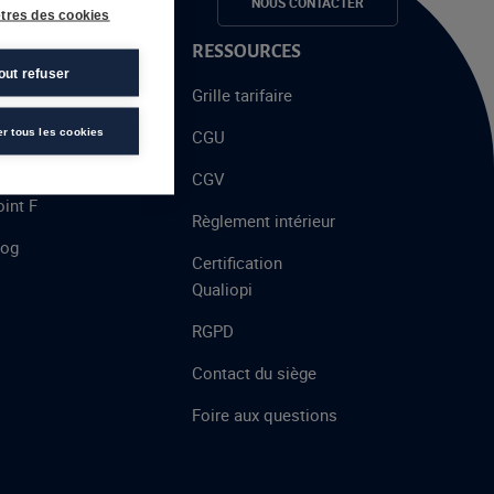
e candidats
NOUS CONTACTER
tres des cookies
 PROPOS
RESSOURCES
out refuser
alent
Grille tarifaire
chool
er tous les cookies
CGU
’AFEC
CGV
int F
Règlement intérieur
log
Certification
Qualiopi
RGPD
Contact du siège
Foire aux questions