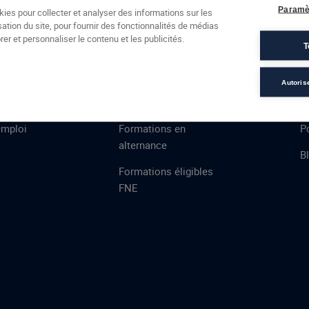
Formations
Campus
Financement
Actualités
Espac
Paramè
kies pour collecter et analyser des informations sur les
sation du site, pour fournir des fonctionnalités de médias
 AFEC
PRESTATIONS
À
er et personnaliser le contenu et les publicités.
T
ns
Évaluations
T
certifications
S
Autoris
de
n
VAE
L
emploi
Formations en
Po
alternance
B
Formations éligibles
FNE