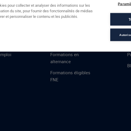
Formations
Campus
Financement
Actualités
Espac
Paramè
kies pour collecter et analyser des informations sur les
sation du site, pour fournir des fonctionnalités de médias
 AFEC
PRESTATIONS
À
er et personnaliser le contenu et les publicités.
T
ns
Évaluations
T
certifications
S
Autoris
de
n
VAE
L
emploi
Formations en
Po
alternance
B
Formations éligibles
FNE