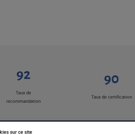
92
90
Taux de
Taux de certification
recommandation
ies sur ce site