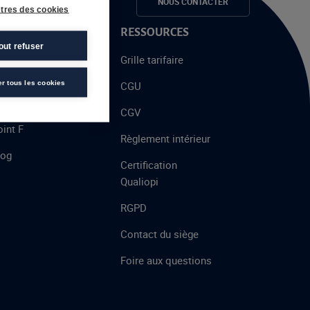
e candidats
NOUS CONTACTER
tres des cookies
 PROPOS
RESSOURCES
out refuser
alent
Grille tarifaire
chool
er tous les cookies
CGU
’AFEC
CGV
int F
Règlement intérieur
log
Certification
Qualiopi
RGPD
Contact du siège
Foire aux questions