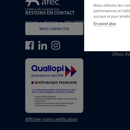
Le groupe Afec
Nous utilisons les coo
performances et l'utili
RESTONS EN CONTACT
GROUPE
sociaux et pour amélior
Accueil
>
Session
>
ANG-DWWM-24-1-C
En savoir plus
Formatio
NOUS CONTACTER
Centres 
formatio
Offres d'
Afficher notre certification