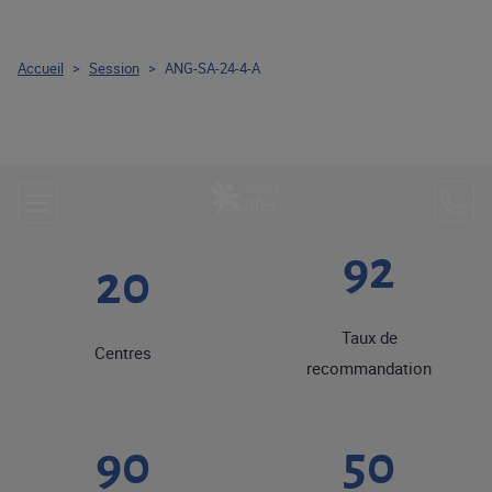
Accueil
>
Session
>
ANG-SA-24-4-A
92
20
Taux de
Centres
recommandation
90
50