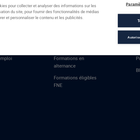
Formations
Campus
Financement
Actualités
Espac
Paramè
kies pour collecter et analyser des informations sur les
sation du site, pour fournir des fonctionnalités de médias
 AFEC
PRESTATIONS
À
er et personnaliser le contenu et les publicités.
T
ns
Évaluations
T
certifications
S
Autoris
de
n
VAE
L
emploi
Formations en
Po
alternance
B
Formations éligibles
FNE