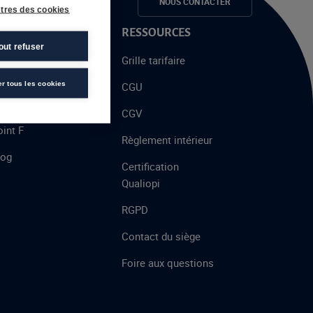
e candidats
NOUS CONTACTER
tres des cookies
 PROPOS
RESSOURCES
out refuser
alent
Grille tarifaire
chool
er tous les cookies
CGU
’AFEC
CGV
int F
Règlement intérieur
log
Certification
Qualiopi
RGPD
Contact du siège
Foire aux questions