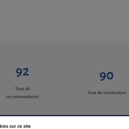
92
90
Taux de
Taux de certification
recommandation
ies sur ce site