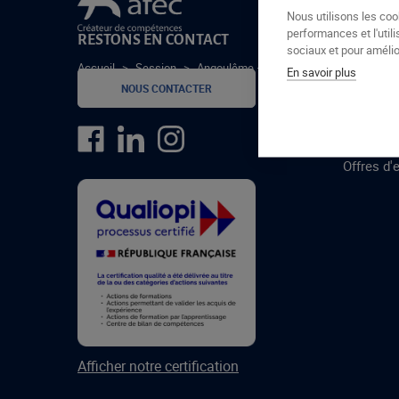
Le groupe Afec
Nous utilisons les coo
performances et l'utili
RESTONS EN CONTACT
GROUPE
sociaux et pour amélior
Accueil
>
Session
>
Angoulême – Cons. Comm. – 06/21
En savoir plus
Formatio
NOUS CONTACTER
Centres 
formatio
Offres d'
Afficher notre certification