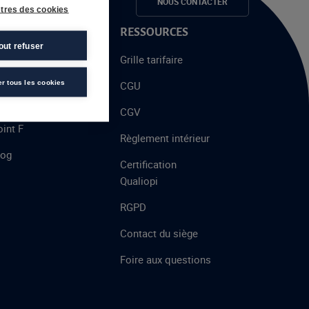
e candidats
NOUS CONTACTER
tres des cookies
 PROPOS
RESSOURCES
out refuser
alent
Grille tarifaire
chool
er tous les cookies
CGU
’AFEC
CGV
int F
Règlement intérieur
log
Certification
Qualiopi
RGPD
Contact du siège
Foire aux questions