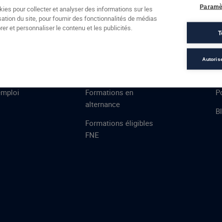
Formations
Campus
Financement
Actualités
Espac
Paramè
kies pour collecter et analyser des informations sur les
sation du site, pour fournir des fonctionnalités de médias
 AFEC
PRESTATIONS
À
er et personnaliser le contenu et les publicités.
T
ns
Évaluations
T
certifications
S
Autoris
de
n
VAE
L
emploi
Formations en
Po
alternance
B
Formations éligibles
FNE