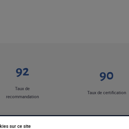
92
90
Taux de
Taux de certification
recommandation
ies sur ce site