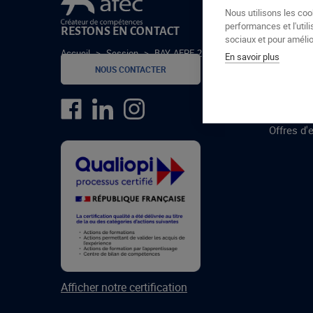
Le groupe Afec
Nous utilisons les coo
performances et l'utili
RESTONS EN CONTACT
GROUPE
sociaux et pour amélior
Accueil
>
Session
>
BAY-AEPE-25-1-C
En savoir plus
Formatio
NOUS CONTACTER
Centres 
formatio
Offres d'
Afficher notre certification