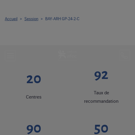
Accueil
>
Session
>
BAY-ARH GP-24-2-C
92
20
Taux de
Centres
recommandation
90
50