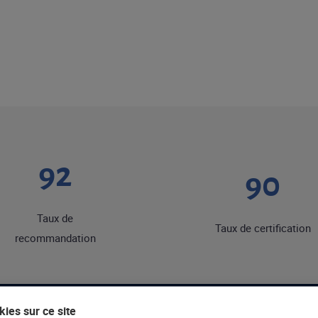
92
90
Taux de
Taux de certification
recommandation
ies sur ce site