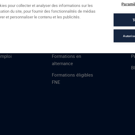
Formations
Campus
Financement
Actualités
Espac
Paramè
kies pour collecter et analyser des informations sur les
sation du site, pour fournir des fonctionnalités de médias
 AFEC
PRESTATIONS
À
er et personnaliser le contenu et les publicités.
T
ns
Évaluations
T
certifications
S
Autoris
de
n
VAE
L
emploi
Formations en
Po
alternance
B
Formations éligibles
FNE