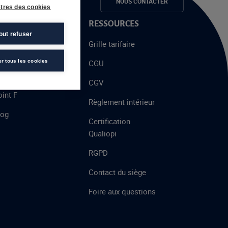
e candidats
NOUS CONTACTER
tres des cookies
 PROPOS
RESSOURCES
out refuser
alent
Grille tarifaire
chool
er tous les cookies
CGU
’AFEC
CGV
int F
Règlement intérieur
log
Certification
Qualiopi
RGPD
Contact du siège
Foire aux questions