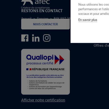
Le groupe Afec
Nous utilisons les coo
performances et l'utili
RESTONS EN CONTACT
GROUPE
sociaux et pour amélior
Accueil
>
Session
>
BAY-SST-24-2
En savoir plus
Formatio
NOUS CONTACTER
Centres 
formatio
Offres d'
Afficher notre certification