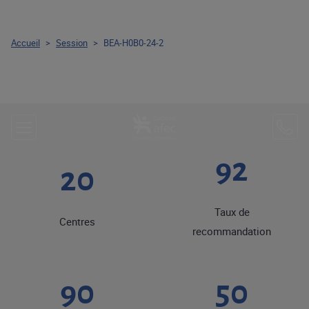
Accueil
>
Session
>
BEA-H0B0-24-2
92
20
Taux de
Centres
recommandation
90
50