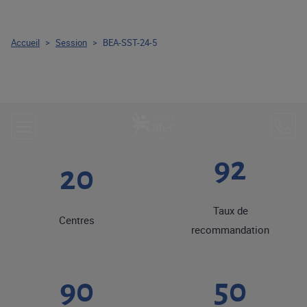
Accueil
>
Session
>
BEA-SST-24-5
92
20
Taux de
Centres
recommandation
90
50