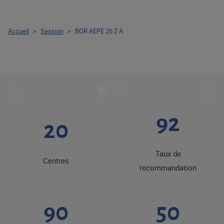
Accueil
>
Session
>
BOR AEPE 26 2 A
92
20
Taux de
Centres
recommandation
90
50