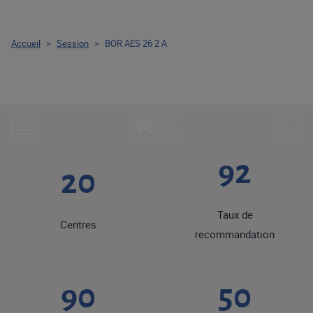
Accueil
>
Session
>
BOR AES 26 2 A
92
20
Taux de
Centres
recommandation
90
50