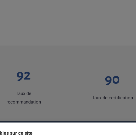
92
90
Taux de
Taux de certification
recommandation
ies sur ce site