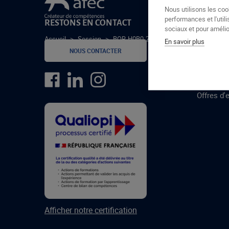
Le groupe Afec
Nous utilisons les coo
performances et l'utili
RESTONS EN CONTACT
GROUPE
sociaux et pour amélior
Accueil
>
Session
>
BOR-H0B0-24-3
En savoir plus
Formatio
NOUS CONTACTER
Centres 
formatio
Offres d'
Afficher notre certification