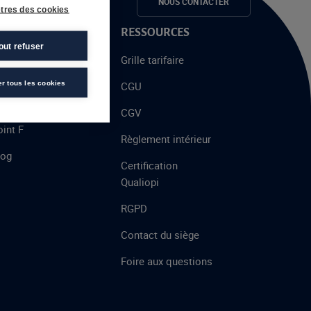
e candidats
NOUS CONTACTER
tres des cookies
 PROPOS
RESSOURCES
out refuser
alent
Grille tarifaire
chool
er tous les cookies
CGU
’AFEC
CGV
int F
Règlement intérieur
log
Certification
Qualiopi
RGPD
Contact du siège
Foire aux questions