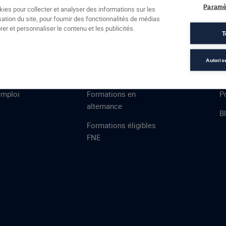
Formations
Campus
Financement
Actualités
Espac
Paramè
kies pour collecter et analyser des informations sur les
sation du site, pour fournir des fonctionnalités de médias
 AFEC
PRESTATIONS
À
er et personnaliser le contenu et les publicités.
T
ns
Évaluations
T
certifications
S
Autoris
de
n
VAE
L
emploi
Formations en
Po
alternance
B
Formations éligibles
FNE