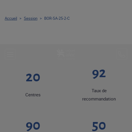
Accueil
>
Session
>
BOR-SA-25-2-C
92
20
Taux de
Centres
recommandation
90
50