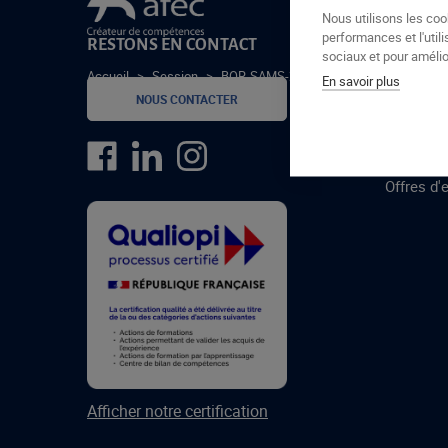
Le groupe Afec
Nous utilisons les coo
performances et l'utili
RESTONS EN CONTACT
GROUPE
sociaux et pour amélior
Accueil
>
Session
>
BOR-SAMS-25-2-A
En savoir plus
Formatio
NOUS CONTACTER
Centres 
formatio
Offres d'
Afficher notre certification