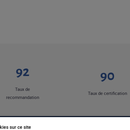
92
90
Taux de
Taux de certification
recommandation
ies sur ce site