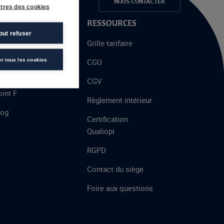
e candidats
NOUS CONTACTER
tres des cookies
 PROPOS
RESSOURCES
out refuser
alent
Grille tarifaire
chool
er tous les cookies
CGU
’AFEC
CGV
int F
Règlement intérieur
log
Certification
Qualiopi
RGPD
Contact du siège
Foire aux questions