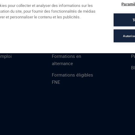
Formations
Campus
Financement
Actualités
Espac
Paramè
kies pour collecter et analyser des informations sur les
sation du site, pour fournir des fonctionnalités de médias
 AFEC
PRESTATIONS
À
er et personnaliser le contenu et les publicités.
T
ns
Évaluations
T
certifications
S
Autoris
de
n
VAE
L
emploi
Formations en
Po
alternance
B
Formations éligibles
FNE