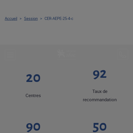
Accueil
>
Session
>
CER-AEPE-25-4-c
92
20
Taux de
Centres
recommandation
90
50