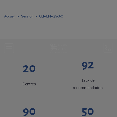
Accueil
>
Session
>
CER-EPR-25-3-C
92
20
Taux de
Centres
recommandation
90
50