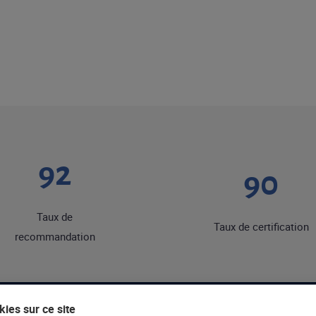
92
90
Taux de
Taux de certification
recommandation
ies sur ce site