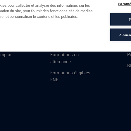
Formations
Campus
Financement
Actualités
Espac
Paramè
kies pour collecter et analyser des informations sur les
sation du site, pour fournir des fonctionnalités de médias
 AFEC
PRESTATIONS
À
er et personnaliser le contenu et les publicités.
T
ns
Évaluations
T
certifications
S
Autoris
de
n
VAE
L
emploi
Formations en
Po
alternance
B
Formations éligibles
FNE