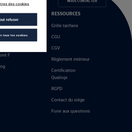
e candidats
NOUS CONTACTER
tres des cookies
 PROPOS
RESSOURCES
out refuser
alent
Grille tarifaire
chool
er tous les cookies
CGU
’AFEC
CGV
int F
Règlement intérieur
log
Certification
Qualiopi
RGPD
Contact du siège
Foire aux questions