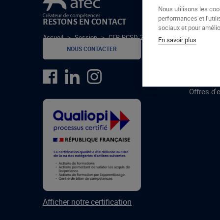
Le groupe Afec
Nous utilisons les coo
performances et l'utili
RESTONS EN CONTACT
GROUPE
sociaux et pour amélior
Accueil
>
Session
>
CER-RCSD-25-1-C
En savoir plus
Formatio
NOUS CONTACTER
Centres 
formatio
Offres d'
Afficher notre certification