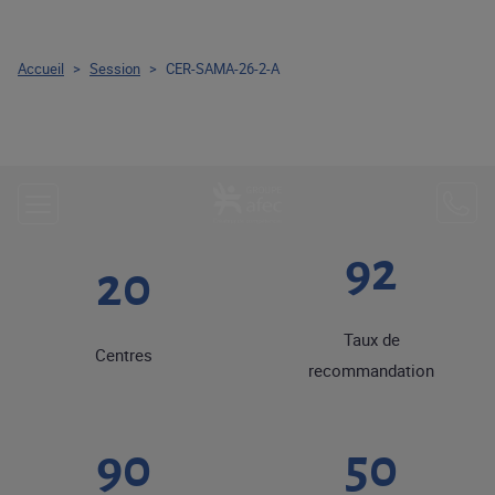
Accueil
>
Session
>
CER-SAMA-26-2-A
92
20
Taux de
Centres
recommandation
90
50