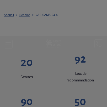
Accueil
>
Session
>
CER-SAMS-24-6
92
20
Taux de
Centres
recommandation
90
50